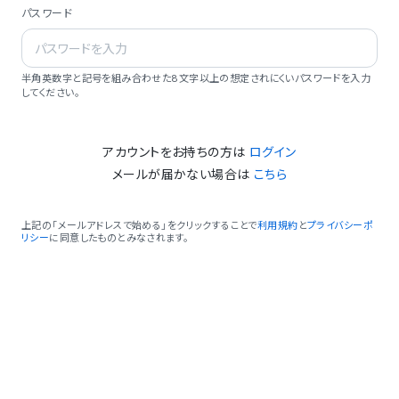
パスワード
半角英数字と記号を組み合わせた8文字以上の想定されにくいパスワードを入力
してください。
アカウントをお持ちの方は
ログイン
メールが届かない場合は
こちら
上記の「メールアドレスで始める」をクリックすることで
利用規約
と
プライバシーポ
リシー
に同意したものとみなされます。