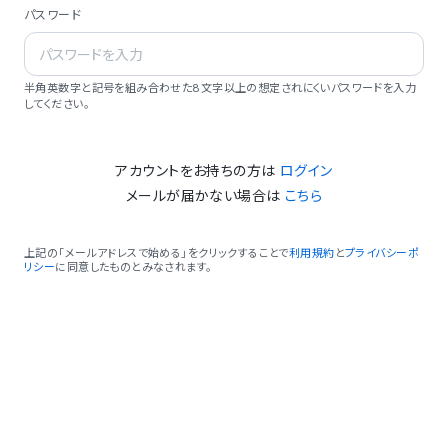
パスワード
半角英数字と記号を組み合わせた8文字以上の想定されにくいパスワードを入力
してください。
アカウントをお持ちの方は
ログイン
メールが届かない場合は
こちら
上記の「メールアドレスで始める」をクリックすることで
利用規約
と
プライバシーポ
リシー
に同意したものとみなされます。