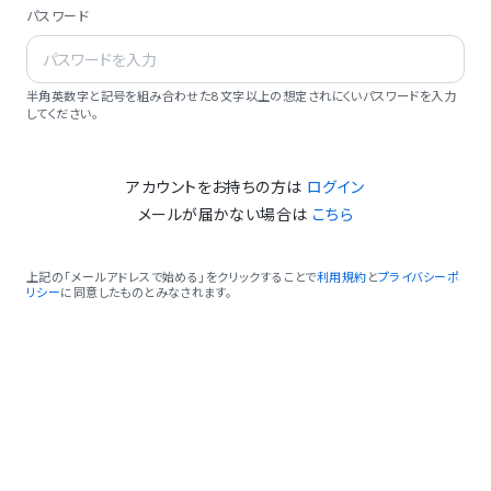
パスワード
半角英数字と記号を組み合わせた8文字以上の想定されにくいパスワードを入力
してください。
アカウントをお持ちの方は
ログイン
メールが届かない場合は
こちら
上記の「メールアドレスで始める」をクリックすることで
利用規約
と
プライバシーポ
リシー
に同意したものとみなされます。