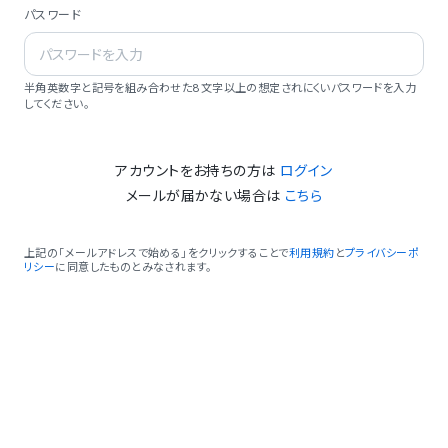
パスワード
半角英数字と記号を組み合わせた8文字以上の想定されにくいパスワードを入力
してください。
アカウントをお持ちの方は
ログイン
メールが届かない場合は
こちら
上記の「メールアドレスで始める」をクリックすることで
利用規約
と
プライバシーポ
リシー
に同意したものとみなされます。