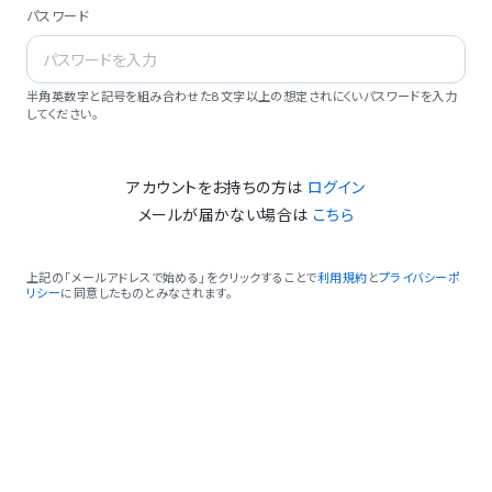
パスワード
半角英数字と記号を組み合わせた8文字以上の想定されにくいパスワードを入力
してください。
アカウントをお持ちの方は
ログイン
メールが届かない場合は
こちら
上記の「メールアドレスで始める」をクリックすることで
利用規約
と
プライバシーポ
リシー
に同意したものとみなされます。