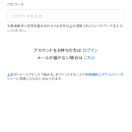
パスワード
半角英数字と記号を組み合わせた8文字以上の想定されにくいパスワードを入力
してください。
アカウントをお持ちの方は
ログイン
メールが届かない場合は
こちら
上記の「メールアドレスで始める」をクリックすることで
利用規約
と
プライバシーポ
リシー
に同意したものとみなされます。