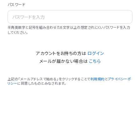
パスワード
半角英数字と記号を組み合わせた8文字以上の想定されにくいパスワードを入力
してください。
アカウントをお持ちの方は
ログイン
メールが届かない場合は
こちら
上記の「メールアドレスで始める」をクリックすることで
利用規約
と
プライバシーポ
リシー
に同意したものとみなされます。