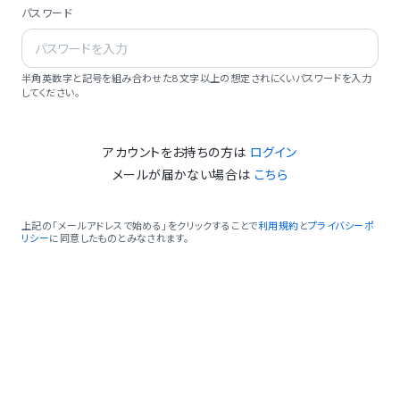
パスワード
半角英数字と記号を組み合わせた8文字以上の想定されにくいパスワードを入力
してください。
アカウントをお持ちの方は
ログイン
メールが届かない場合は
こちら
上記の「メールアドレスで始める」をクリックすることで
利用規約
と
プライバシーポ
リシー
に同意したものとみなされます。