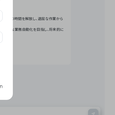
テクノロジーで人々の時間を解放し、退屈な作業から
ation」 – 世界的な業務自動化を目指し、将来的に