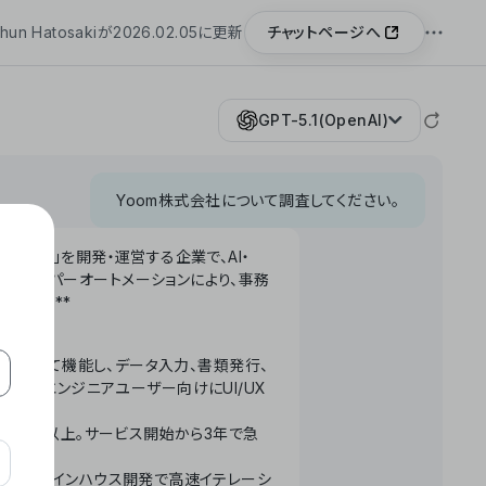
チャットページへ
hun Hatosakiが2026.02.05に更新
GPT-5.1(OpenAI)
Yoom株式会社について調査してください。
「Yoom」を開発・運営する企業で、AI・
わせたハイパーオートメーションにより、事務
います。**
ータベースとして機能し、データ入力、書類発行、
化。非エンジニアユーザー向けにUI/UX
長率300%以上。サービス開始から3年で急
ームで完結。インハウス開発で高速イテレーシ