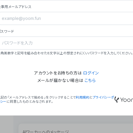
ョン（週2回以上デプロイ）。
仕事用メールアドレス
### ミッション・ビジョン
- **ミッション**: 「We Make Time」 – 
自由に。
パスワード
- **ビジョン**: 「Global Business Autom
売上1,000億円規模の事業構築。
### 会社概要
半角英数字と記号を組み合わせた8文字以上の想定されにくいパスワードを入力してください。
- **代表者**: 波戸﨑 駿（代表取締役）。
アカウントをお持ちの方は
ログイン
メールが届かない場合は
こちら
上記の「メールアドレスで始める」をクリックすることで
利用規約
と
プライバシーポ
リシー
に同意したものとみなされます。