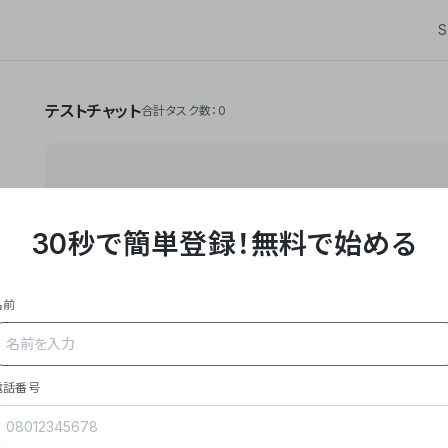
S
テストチャット
合計タスク数：0
30秒で簡単登録！
無料で始める
**Yoom株式会社は、ビジネスオートメーションSaaS
API・RPA・OCRなどの技術をノーコードで組み合
作業やデスクワークを自動化するサービスを提供して
名前
### 事業内容
- **主力プロダクト「Yoom」**: SaaS連携デ
メール対応、請求書処理、日報作成などの業務を自動
を重視し、セールスからバックオフィスまで対応。
電話番号
- **実績**: 国内利用社数20,000社超、直近成
成長。
- **強み**: すべての自動化技術を1プラットフォ