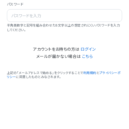
パスワード
半角英数字と記号を組み合わせた8文字以上の想定されにくいパスワードを入力
してください。
アカウントをお持ちの方は
ログイン
メールが届かない場合は
こちら
上記の「メールアドレスで始める」をクリックすることで
利用規約
と
プライバシーポ
リシー
に同意したものとみなされます。