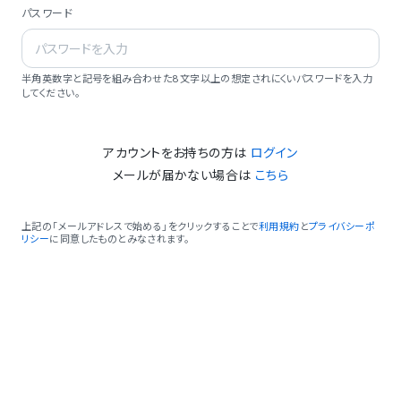
パスワード
半角英数字と記号を組み合わせた8文字以上の想定されにくいパスワードを入力
してください。
アカウントをお持ちの方は
ログイン
メールが届かない場合は
こちら
上記の「メールアドレスで始める」をクリックすることで
利用規約
と
プライバシーポ
リシー
に同意したものとみなされます。