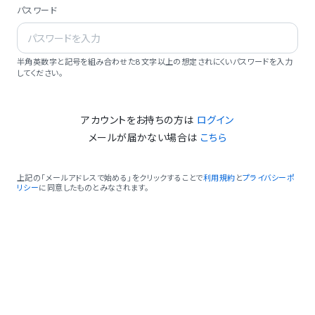
パスワード
半角英数字と記号を組み合わせた8文字以上の想定されにくいパスワードを入力
してください。
アカウントをお持ちの方は
ログイン
メールが届かない場合は
こちら
上記の「メールアドレスで始める」をクリックすることで
利用規約
と
プライバシーポ
リシー
に同意したものとみなされます。