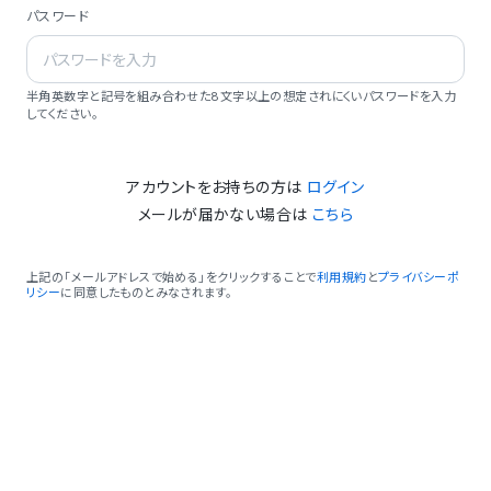
パスワード
半角英数字と記号を組み合わせた8文字以上の想定されにくいパスワードを入力
してください。
アカウントをお持ちの方は
ログイン
メールが届かない場合は
こちら
上記の「メールアドレスで始める」をクリックすることで
利用規約
と
プライバシーポ
リシー
に同意したものとみなされます。