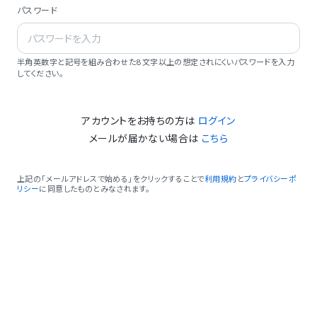
パスワード
半角英数字と記号を組み合わせた8文字以上の想定されにくいパスワードを入力
してください。
アカウントをお持ちの方は
ログイン
メールが届かない場合は
こちら
上記の「メールアドレスで始める」をクリックすることで
利用規約
と
プライバシーポ
リシー
に同意したものとみなされます。