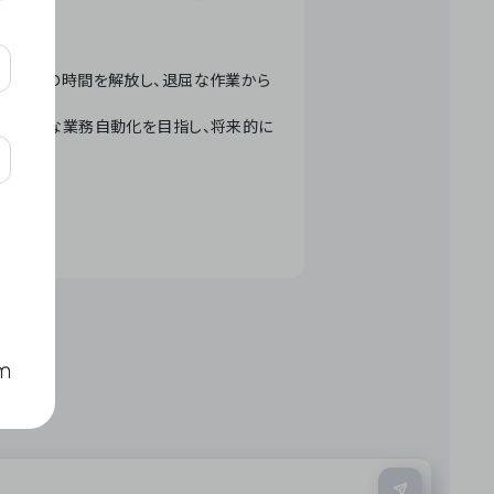
テクノロジーで人々の時間を解放し、退屈な作業から
ation」 – 世界的な業務自動化を目指し、将来的に