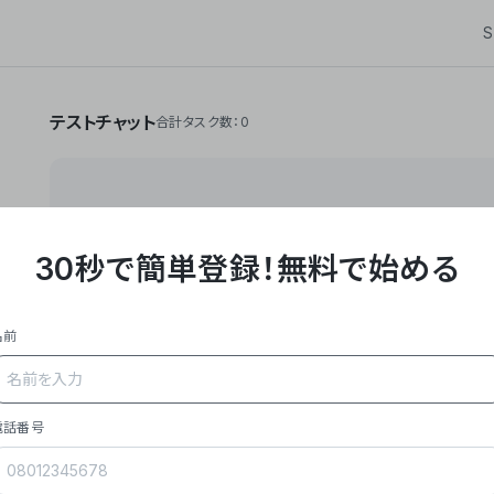
S
テストチャット
合計タスク数：0
30秒で簡単登録！
無料で始める
**Yoom株式会社は、ビジネスオートメーションSaaS
API・RPA・OCRなどの技術をノーコードで組み合
作業やデスクワークを自動化するサービスを提供して
名前
### 事業内容
- **主力プロダクト「Yoom」**: SaaS連携デ
メール対応、請求書処理、日報作成などの業務を自動
を重視し、セールスからバックオフィスまで対応。
電話番号
- **実績**: 国内利用社数20,000社超、直近成
成長。
- **強み**: すべての自動化技術を1プラットフォ