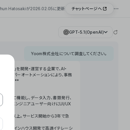
チャットページへ
hun Hatosakiが2026.02.05に更新
GPT-5.1(OpenAI)
Yoom株式会社について調査してください。
「Yoom」を開発・運営する企業で、AI・
わせたハイパーオートメーションにより、事務
います。**
ータベースとして機能し、データ入力、書類発行、
化。非エンジニアユーザー向けにUI/UX
長率300%以上。サービス開始から3年で急
ームで完結。インハウス開発で高速イテレーシ