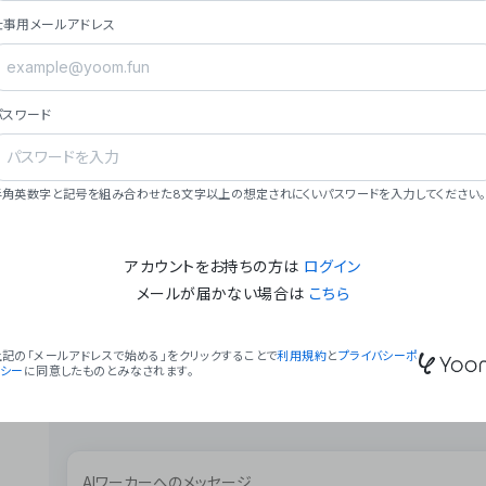
ョン（週2回以上デプロイ）。
仕事用メールアドレス
### ミッション・ビジョン
- **ミッション**: 「We Make Time」 – 
自由に。
パスワード
- **ビジョン**: 「Global Business Autom
売上1,000億円規模の事業構築。
### 会社概要
半角英数字と記号を組み合わせた8文字以上の想定されにくいパスワードを入力してください。
- **代表者**: 波戸﨑 駿（代表取締役）。
アカウントをお持ちの方は
ログイン
メールが届かない場合は
こちら
上記の「メールアドレスで始める」をクリックすることで
利用規約
と
プライバシーポ
リシー
に同意したものとみなされます。