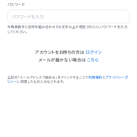
パスワード
半角英数字と記号を組み合わせた8文字以上の想定されにくいパスワードを入力
してください。
アカウントをお持ちの方は
ログイン
メールが届かない場合は
こちら
上記の「メールアドレスで始める」をクリックすることで
利用規約
と
プライバシーポ
リシー
に同意したものとみなされます。