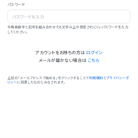
パスワード
半角英数字と記号を組み合わせた8文字以上の想定されにくいパスワードを入力
してください。
アカウントをお持ちの方は
ログイン
メールが届かない場合は
こちら
上記の「メールアドレスで始める」をクリックすることで
利用規約
と
プライバシーポ
リシー
に同意したものとみなされます。