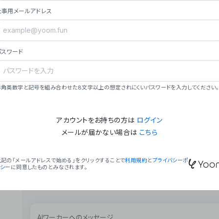
ョン（週2回以上デプロイ）。
仕事用メールアドレス
### ミッション・ビジョン
- **ミッション**: 「We Make Time」 – 
自由に。
パスワード
- **ビジョン**: 「Global Business Autom
売上1,000億円規模の事業構築。
### 会社概要
半角英数字と記号を組み合わせた8文字以上の想定されにくいパスワードを入力してください。
- **代表者**: 波戸﨑 駿（代表取締役）。
アカウントをお持ちの方は
ログイン
メールが届かない場合は
こちら
上記の「メールアドレスで始める」をクリックすることで
利用規約
と
プライバシーポ
リシー
に同意したものとみなされます。