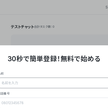
S
テストチャット
合計タスク数：0
30秒で簡単登録！
無料で始める
**Yoom株式会社は、ビジネスオートメーションSaaS
API・RPA・OCRなどの技術をノーコードで組み合
作業やデスクワークを自動化するサービスを提供して
名前
### 事業内容
- **主力プロダクト「Yoom」**: SaaS連携デ
メール対応、請求書処理、日報作成などの業務を自動
を重視し、セールスからバックオフィスまで対応。
電話番号
- **実績**: 国内利用社数20,000社超、直近成
成長。
- **強み**: すべての自動化技術を1プラットフォ