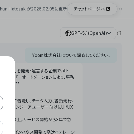
チャットページへ
hun Hatosakiが2026.02.05に更新
GPT-5.1(OpenAI)
Yoom株式会社について調査してください。
「Yoom」を開発・運営する企業で、AI・
わせたハイパーオートメーションにより、事務
います。**
ータベースとして機能し、データ入力、書類発行、
化。非エンジニアユーザー向けにUI/UX
長率300%以上。サービス開始から3年で急
ームで完結。インハウス開発で高速イテレーシ