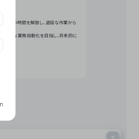
テクノロジーで人々の時間を解放し、退屈な作業から
ation」 – 世界的な業務自動化を目指し、将来的に