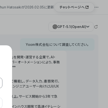
チャットページへ
hun Hatosakiが2026.02.05に更新
GPT-5.1(OpenAI)
Yoom株式会社について調査してください。
「Yoom」を開発・運営する企業で、AI・
わせたハイパーオートメーションにより、事務
います。**
ータベースとして機能し、データ入力、書類発行、
化。非エンジニアユーザー向けにUI/UX
長率300%以上。サービス開始から3年で急
ームで完結。インハウス開発で高速イテレーシ