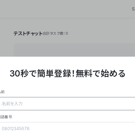
S
テストチャット
合計タスク数：0
30秒で簡単登録！
無料で始める
**Yoom株式会社は、ビジネスオートメーションSaaS
API・RPA・OCRなどの技術をノーコードで組み合
作業やデスクワークを自動化するサービスを提供して
名前
### 事業内容
- **主力プロダクト「Yoom」**: SaaS連携デ
メール対応、請求書処理、日報作成などの業務を自動
を重視し、セールスからバックオフィスまで対応。
電話番号
- **実績**: 国内利用社数20,000社超、直近成
成長。
- **強み**: すべての自動化技術を1プラットフォ