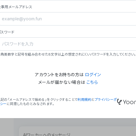
ョン（週2回以上デプロイ）。
仕事用メールアドレス
### ミッション・ビジョン
- **ミッション**: 「We Make Time」 – 
自由に。
パスワード
- **ビジョン**: 「Global Business Autom
売上1,000億円規模の事業構築。
### 会社概要
半角英数字と記号を組み合わせた8文字以上の想定されにくいパスワードを入力してください。
- **代表者**: 波戸﨑 駿（代表取締役）。
アカウントをお持ちの方は
ログイン
メールが届かない場合は
こちら
上記の「メールアドレスで始める」をクリックすることで
利用規約
と
プライバシーポ
リシー
に同意したものとみなされます。