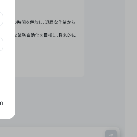
テクノロジーで人々の時間を解放し、退屈な作業から
ation」 – 世界的な業務自動化を目指し、将来的に