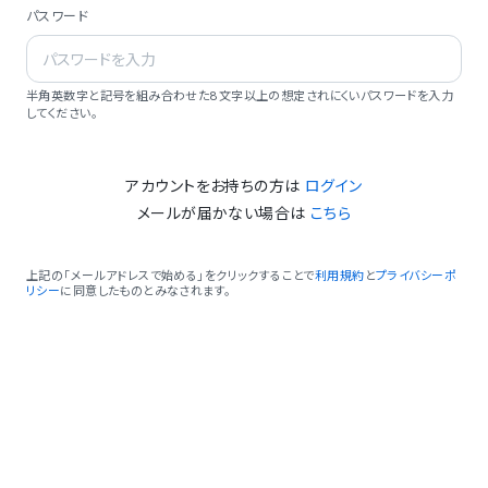
パスワード
半角英数字と記号を組み合わせた8文字以上の想定されにくいパスワードを入力
してください。
アカウントをお持ちの方は
ログイン
メールが届かない場合は
こちら
上記の「メールアドレスで始める」をクリックすることで
利用規約
と
プライバシーポ
リシー
に同意したものとみなされます。