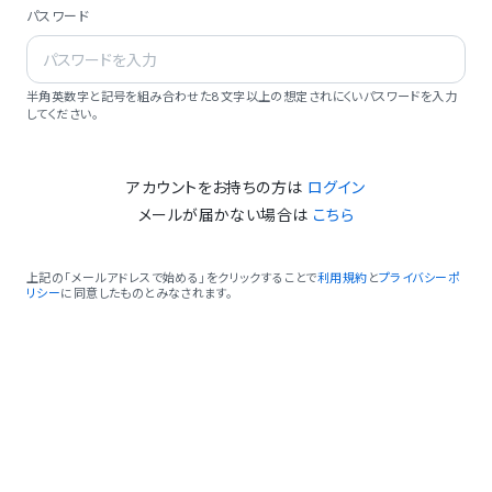
パスワード
半角英数字と記号を組み合わせた8文字以上の想定されにくいパスワードを入力
してください。
アカウントをお持ちの方は
ログイン
メールが届かない場合は
こちら
上記の「メールアドレスで始める」をクリックすることで
利用規約
と
プライバシーポ
リシー
に同意したものとみなされます。