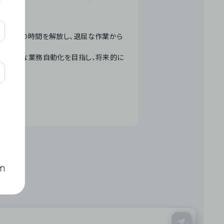
テクノロジーで人々の時間を解放し、退屈な作業から
ation」 – 世界的な業務自動化を目指し、将来的に