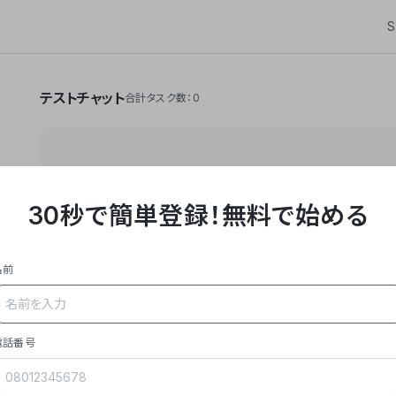
S
テストチャット
合計タスク数：0
30秒で簡単登録！
無料で始める
**Yoom株式会社は、ビジネスオートメーションSaaS
API・RPA・OCRなどの技術をノーコードで組み合
作業やデスクワークを自動化するサービスを提供して
名前
### 事業内容
- **主力プロダクト「Yoom」**: SaaS連携デ
メール対応、請求書処理、日報作成などの業務を自動
を重視し、セールスからバックオフィスまで対応。
電話番号
- **実績**: 国内利用社数20,000社超、直近成
成長。
- **強み**: すべての自動化技術を1プラットフォ