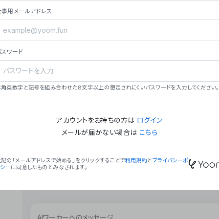
ョン（週2回以上デプロイ）。
仕事用メールアドレス
### ミッション・ビジョン
- **ミッション**: 「We Make Time」 – 
自由に。
パスワード
- **ビジョン**: 「Global Business Autom
売上1,000億円規模の事業構築。
### 会社概要
半角英数字と記号を組み合わせた8文字以上の想定されにくいパスワードを入力してください。
- **代表者**: 波戸﨑 駿（代表取締役）。
アカウントをお持ちの方は
ログイン
メールが届かない場合は
こちら
上記の「メールアドレスで始める」をクリックすることで
利用規約
と
プライバシーポ
リシー
に同意したものとみなされます。