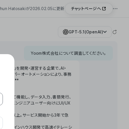
チャットページへ
hun Hatosakiが2026.02.05に更新
GPT-5.1(OpenAI)
Yoom株式会社について調査してください。
「Yoom」を開発・運営する企業で、AI・
わせたハイパーオートメーションにより、事務
います。**
ータベースとして機能し、データ入力、書類発行、
化。非エンジニアユーザー向けにUI/UX
長率300%以上。サービス開始から3年で急
ームで完結。インハウス開発で高速イテレーシ