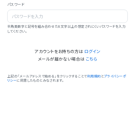
パスワード
半角英数字と記号を組み合わせた8文字以上の想定されにくいパスワードを入力
してください。
アカウントをお持ちの方は
ログイン
メールが届かない場合は
こちら
上記の「メールアドレスで始める」をクリックすることで
利用規約
と
プライバシーポ
リシー
に同意したものとみなされます。