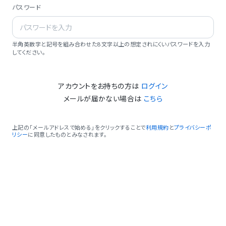
パスワード
半角英数字と記号を組み合わせた8文字以上の想定されにくいパスワードを入力
してください。
アカウントをお持ちの方は
ログイン
メールが届かない場合は
こちら
上記の「メールアドレスで始める」をクリックすることで
利用規約
と
プライバシーポ
リシー
に同意したものとみなされます。