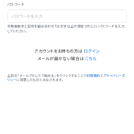
パスワード
半角英数字と記号を組み合わせた8文字以上の想定されにくいパスワードを入力
してください。
アカウントをお持ちの方は
ログイン
メールが届かない場合は
こちら
上記の「メールアドレスで始める」をクリックすることで
利用規約
と
プライバシーポ
リシー
に同意したものとみなされます。