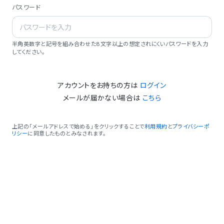
パスワード
半角英数字と記号を組み合わせた8文字以上の想定されにくいパスワードを入力
してください。
アカウントをお持ちの方は
ログイン
メールが届かない場合は
こちら
上記の「メールアドレスで始める」をクリックすることで
利用規約
と
プライバシーポ
リシー
に同意したものとみなされます。