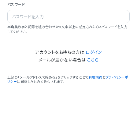
パスワード
半角英数字と記号を組み合わせた8文字以上の想定されにくいパスワードを入力
してください。
アカウントをお持ちの方は
ログイン
メールが届かない場合は
こちら
上記の「メールアドレスで始める」をクリックすることで
利用規約
と
プライバシーポ
リシー
に同意したものとみなされます。