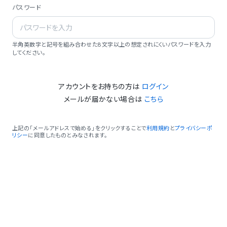
パスワード
半角英数字と記号を組み合わせた8文字以上の想定されにくいパスワードを入力
してください。
アカウントをお持ちの方は
ログイン
メールが届かない場合は
こちら
上記の「メールアドレスで始める」をクリックすることで
利用規約
と
プライバシーポ
リシー
に同意したものとみなされます。