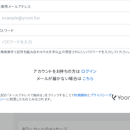
ョン（週2回以上デプロイ）。
仕事用メールアドレス
### ミッション・ビジョン
- **ミッション**: 「We Make Time」 – 
自由に。
パスワード
- **ビジョン**: 「Global Business Autom
売上1,000億円規模の事業構築。
### 会社概要
半角英数字と記号を組み合わせた8文字以上の想定されにくいパスワードを入力してください。
- **代表者**: 波戸﨑 駿（代表取締役）。
アカウントをお持ちの方は
ログイン
メールが届かない場合は
こちら
上記の「メールアドレスで始める」をクリックすることで
利用規約
と
プライバシーポ
リシー
に同意したものとみなされます。