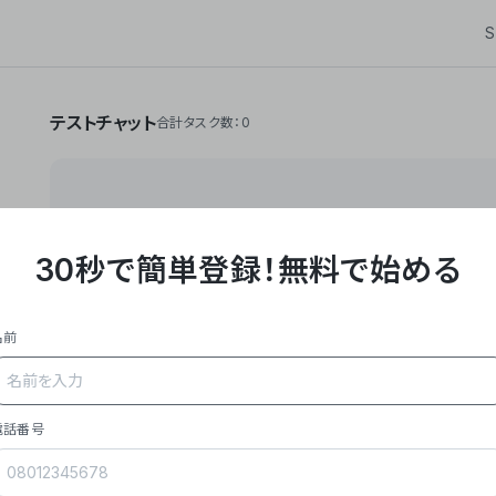
S
テストチャット
合計タスク数：0
30秒で簡単登録！
無料で始める
**Yoom株式会社は、ビジネスオートメーションSaaS
API・RPA・OCRなどの技術をノーコードで組み合
作業やデスクワークを自動化するサービスを提供して
名前
### 事業内容
- **主力プロダクト「Yoom」**: SaaS連携デ
メール対応、請求書処理、日報作成などの業務を自動
を重視し、セールスからバックオフィスまで対応。
電話番号
- **実績**: 国内利用社数20,000社超、直近成
成長。
- **強み**: すべての自動化技術を1プラットフォ