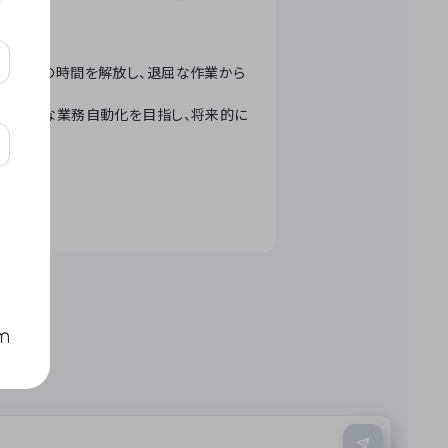
テクノロジーで人々の時間を解放し、退屈な作業から
ation」 – 世界的な業務自動化を目指し、将来的に