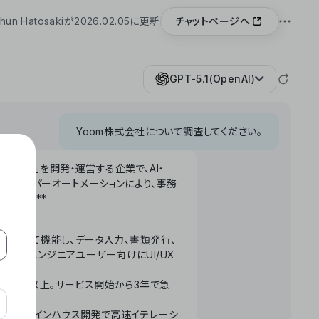
チャットページへ
hun Hatosakiが2026.02.05に更新
GPT-5.1(OpenAI)
Yoom株式会社について調査してください。
「Yoom」を開発・運営する企業で、AI・
わせたハイパーオートメーションにより、事務
います。**
ータベースとして機能し、データ入力、書類発行、
化。非エンジニアユーザー向けにUI/UX
長率300%以上。サービス開始から3年で急
ームで完結。インハウス開発で高速イテレーシ