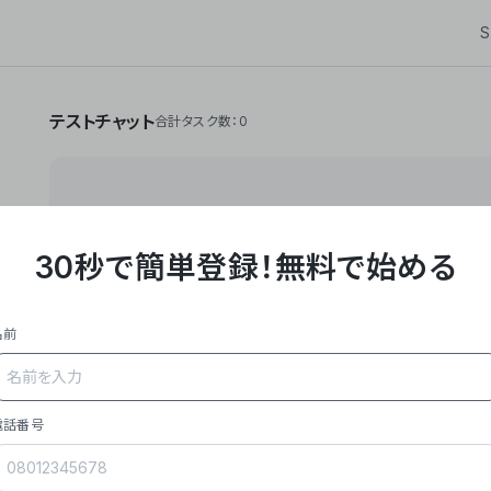
S
テストチャット
合計タスク数：0
30秒で簡単登録！
無料で始める
**Yoom株式会社は、ビジネスオートメーションSaaS
API・RPA・OCRなどの技術をノーコードで組み合
作業やデスクワークを自動化するサービスを提供して
名前
### 事業内容
- **主力プロダクト「Yoom」**: SaaS連携デ
メール対応、請求書処理、日報作成などの業務を自動
を重視し、セールスからバックオフィスまで対応。
電話番号
- **実績**: 国内利用社数20,000社超、直近成
成長。
- **強み**: すべての自動化技術を1プラットフォ