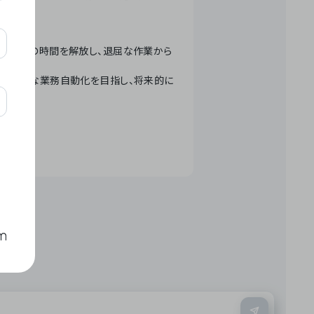
テクノロジーで人々の時間を解放し、退屈な作業から
ation」 – 世界的な業務自動化を目指し、将来的に