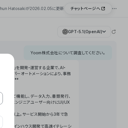
チャットページへ
hun Hatosakiが2026.02.05に更新
GPT-5.1(OpenAI)
Yoom株式会社について調査してください。
「Yoom」を開発・運営する企業で、AI・
わせたハイパーオートメーションにより、事務
います。**
ータベースとして機能し、データ入力、書類発行、
化。非エンジニアユーザー向けにUI/UX
長率300%以上。サービス開始から3年で急
ームで完結。インハウス開発で高速イテレーシ