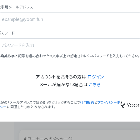
ョン（週2回以上デプロイ）。
仕事用メールアドレス
### ミッション・ビジョン
- **ミッション**: 「We Make Time」 – 
自由に。
パスワード
- **ビジョン**: 「Global Business Autom
売上1,000億円規模の事業構築。
### 会社概要
半角英数字と記号を組み合わせた8文字以上の想定されにくいパスワードを入力してください。
- **代表者**: 波戸﨑 駿（代表取締役）。
アカウントをお持ちの方は
ログイン
メールが届かない場合は
こちら
上記の「メールアドレスで始める」をクリックすることで
利用規約
と
プライバシーポ
リシー
に同意したものとみなされます。