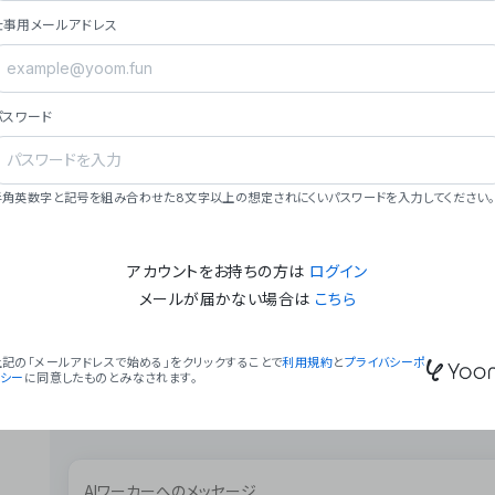
ョン（週2回以上デプロイ）。
仕事用メールアドレス
### ミッション・ビジョン
- **ミッション**: 「We Make Time」 – 
自由に。
パスワード
- **ビジョン**: 「Global Business Autom
売上1,000億円規模の事業構築。
### 会社概要
半角英数字と記号を組み合わせた8文字以上の想定されにくいパスワードを入力してください。
- **代表者**: 波戸﨑 駿（代表取締役）。
アカウントをお持ちの方は
ログイン
メールが届かない場合は
こちら
上記の「メールアドレスで始める」をクリックすることで
利用規約
と
プライバシーポ
リシー
に同意したものとみなされます。