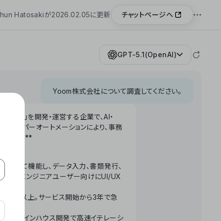
チャットページへ
hun Hatosakiが2026.02.05に更新
GPT-5.1(OpenAI)
Yoom株式会社について調査してください。
「Yoom」を開発・運営する企業で、AI・
わせたハイパーオートメーションにより、事務
います。**
ータベースとして機能し、データ入力、書類発行、
化。非エンジニアユーザー向けにUI/UX
長率300%以上。サービス開始から3年で急
ームで完結。インハウス開発で高速イテレーシ