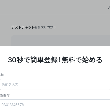
S
テストチャット
合計タスク数：0
30秒で簡単登録！
無料で始める
**Yoom株式会社は、ビジネスオートメーションSaaS
API・RPA・OCRなどの技術をノーコードで組み合
作業やデスクワークを自動化するサービスを提供して
名前
### 事業内容
- **主力プロダクト「Yoom」**: SaaS連携デ
メール対応、請求書処理、日報作成などの業務を自動
を重視し、セールスからバックオフィスまで対応。
電話番号
- **実績**: 国内利用社数20,000社超、直近成
成長。
- **強み**: すべての自動化技術を1プラットフォ