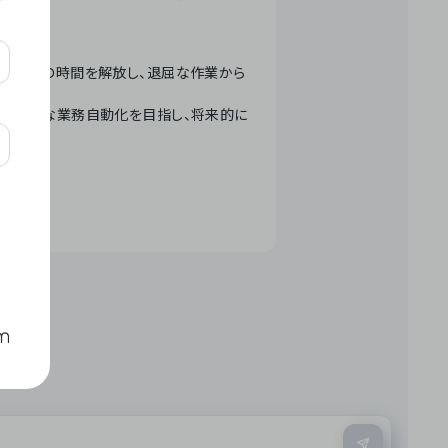
テクノロジーで人々の時間を解放し、退屈な作業から
ation」 – 世界的な業務自動化を目指し、将来的に