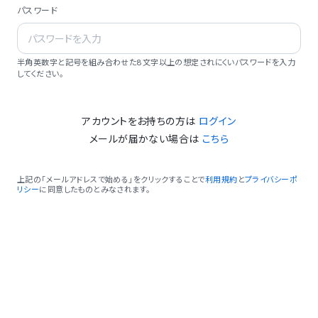
パスワード
半角英数字と記号を組み合わせた8文字以上の想定されにくいパスワードを入力
してください。
アカウントをお持ちの方は
ログイン
メールが届かない場合は
こちら
上記の「メールアドレスで始める」をクリックすることで
利用規約
と
プライバシーポ
リシー
に同意したものとみなされます。