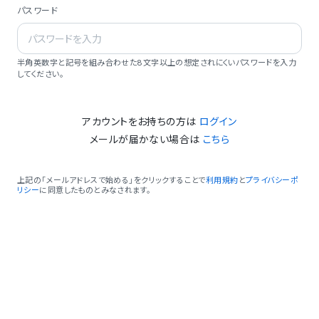
パスワード
半角英数字と記号を組み合わせた8文字以上の想定されにくいパスワードを入力
してください。
アカウントをお持ちの方は
ログイン
メールが届かない場合は
こちら
上記の「メールアドレスで始める」をクリックすることで
利用規約
と
プライバシーポ
リシー
に同意したものとみなされます。