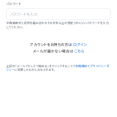
パスワード
半角英数字と記号を組み合わせた8文字以上の想定されにくいパスワードを入力
してください。
アカウントをお持ちの方は
ログイン
メールが届かない場合は
こちら
上記の「メールアドレスで始める」をクリックすることで
利用規約
と
プライバシーポ
リシー
に同意したものとみなされます。