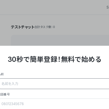
S
テストチャット
合計タスク数：0
30秒で簡単登録！
無料で始める
**Yoom株式会社は、ビジネスオートメーションSaaS
API・RPA・OCRなどの技術をノーコードで組み合
作業やデスクワークを自動化するサービスを提供して
名前
### 事業内容
- **主力プロダクト「Yoom」**: SaaS連携デ
メール対応、請求書処理、日報作成などの業務を自動
を重視し、セールスからバックオフィスまで対応。
電話番号
- **実績**: 国内利用社数20,000社超、直近成
成長。
- **強み**: すべての自動化技術を1プラットフォ