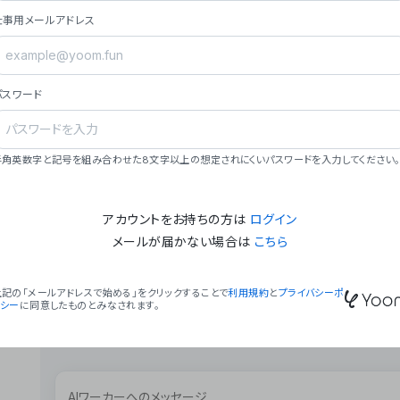
ョン（週2回以上デプロイ）。
仕事用メールアドレス
### ミッション・ビジョン
- **ミッション**: 「We Make Time」 – 
自由に。
パスワード
- **ビジョン**: 「Global Business Autom
売上1,000億円規模の事業構築。
### 会社概要
半角英数字と記号を組み合わせた8文字以上の想定されにくいパスワードを入力してください。
- **代表者**: 波戸﨑 駿（代表取締役）。
アカウントをお持ちの方は
ログイン
メールが届かない場合は
こちら
上記の「メールアドレスで始める」をクリックすることで
利用規約
と
プライバシーポ
リシー
に同意したものとみなされます。