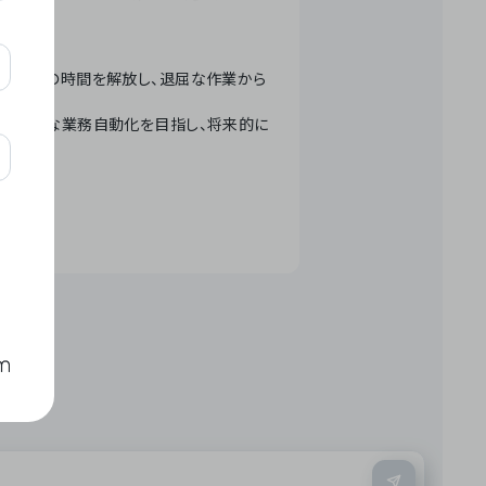
テクノロジーで人々の時間を解放し、退屈な作業から
ation」 – 世界的な業務自動化を目指し、将来的に