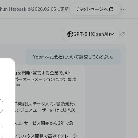
チャットページへ
hun Hatosakiが2026.02.05に更新
GPT-5.1(OpenAI)
Yoom株式会社について調査してください。
「Yoom」を開発・運営する企業で、AI・
わせたハイパーオートメーションにより、事務
います。**
ータベースとして機能し、データ入力、書類発行、
化。非エンジニアユーザー向けにUI/UX
長率300%以上。サービス開始から3年で急
ームで完結。インハウス開発で高速イテレーシ