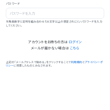
パスワード
半角英数字と記号を組み合わせた8文字以上の想定されにくいパスワードを入力
してください。
アカウントをお持ちの方は
ログイン
メールが届かない場合は
こちら
上記の「メールアドレスで始める」をクリックすることで
利用規約
と
プライバシーポ
リシー
に同意したものとみなされます。