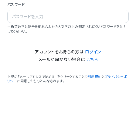
パスワード
半角英数字と記号を組み合わせた8文字以上の想定されにくいパスワードを入力
してください。
アカウントをお持ちの方は
ログイン
メールが届かない場合は
こちら
上記の「メールアドレスで始める」をクリックすることで
利用規約
と
プライバシーポ
リシー
に同意したものとみなされます。