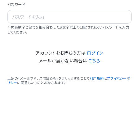
パスワード
半角英数字と記号を組み合わせた8文字以上の想定されにくいパスワードを入力
してください。
アカウントをお持ちの方は
ログイン
メールが届かない場合は
こちら
上記の「メールアドレスで始める」をクリックすることで
利用規約
と
プライバシーポ
リシー
に同意したものとみなされます。