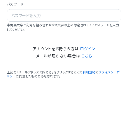
パスワード
半角英数字と記号を組み合わせた8文字以上の想定されにくいパスワードを入力
してください。
アカウントをお持ちの方は
ログイン
メールが届かない場合は
こちら
上記の「メールアドレスで始める」をクリックすることで
利用規約
と
プライバシーポ
リシー
に同意したものとみなされます。