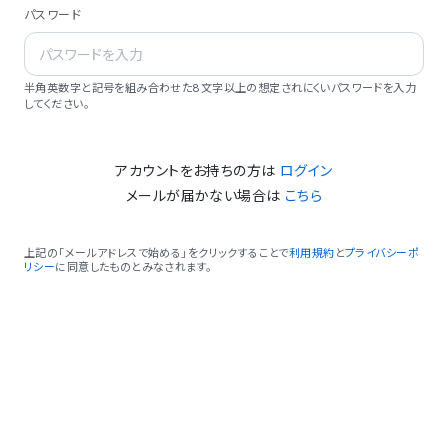
パスワード
半角英数字と記号を組み合わせた8文字以上の想定されにくいパスワードを入力
してください。
アカウントをお持ちの方は
ログイン
メールが届かない場合は
こちら
上記の「メールアドレスで始める」をクリックすることで
利用規約
と
プライバシーポ
リシー
に同意したものとみなされます。