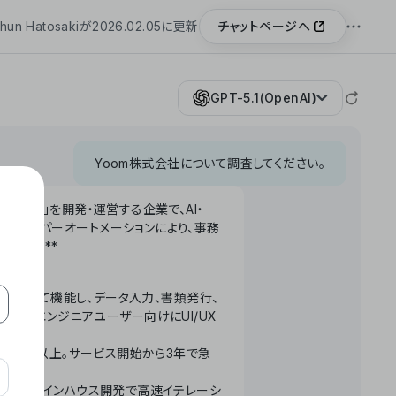
チャットページへ
hun Hatosakiが2026.02.05に更新
GPT-5.1(OpenAI)
Yoom株式会社について調査してください。
「Yoom」を開発・運営する企業で、AI・
わせたハイパーオートメーションにより、事務
います。**
ータベースとして機能し、データ入力、書類発行、
化。非エンジニアユーザー向けにUI/UX
長率300%以上。サービス開始から3年で急
ームで完結。インハウス開発で高速イテレーシ