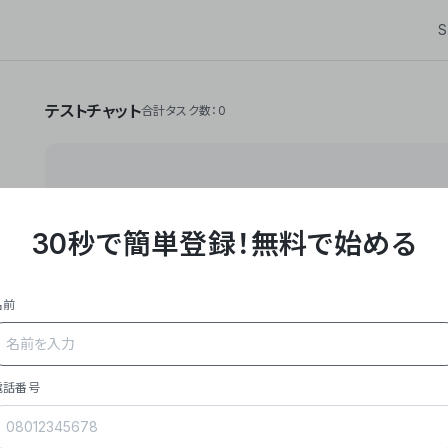
S
テストチャット
合計タスク数：0
30秒で簡単登録！
無料で始める
**Yoom株式会社は、ビジネスオートメーションSaaS
API・RPA・OCRなどの技術をノーコードで組み合
作業やデスクワークを自動化するサービスを提供して
名前
### 事業内容
- **主力プロダクト「Yoom」**: SaaS連携デ
メール対応、請求書処理、日報作成などの業務を自動
を重視し、セールスからバックオフィスまで対応。
電話番号
- **実績**: 国内利用社数20,000社超、直近成
成長。
- **強み**: すべての自動化技術を1プラットフォ