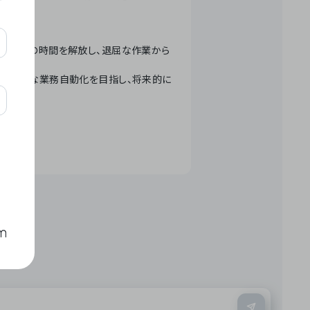
テクノロジーで人々の時間を解放し、退屈な作業から
ation」 – 世界的な業務自動化を目指し、将来的に