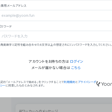
ョン（週2回以上デプロイ）。
仕事用メールアドレス
### ミッション・ビジョン
- **ミッション**: 「We Make Time」 – 
自由に。
パスワード
- **ビジョン**: 「Global Business Autom
売上1,000億円規模の事業構築。
### 会社概要
半角英数字と記号を組み合わせた8文字以上の想定されにくいパスワードを入力してください。
- **代表者**: 波戸﨑 駿（代表取締役）。
アカウントをお持ちの方は
ログイン
メールが届かない場合は
こちら
上記の「メールアドレスで始める」をクリックすることで
利用規約
と
プライバシーポ
リシー
に同意したものとみなされます。