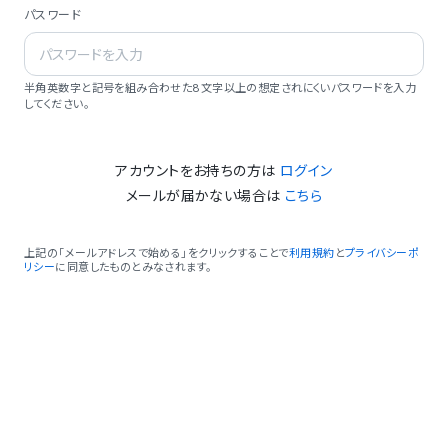
パスワード
半角英数字と記号を組み合わせた8文字以上の想定されにくいパスワードを入力
してください。
アカウントをお持ちの方は
ログイン
メールが届かない場合は
こちら
上記の「メールアドレスで始める」をクリックすることで
利用規約
と
プライバシーポ
リシー
に同意したものとみなされます。