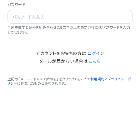
パスワード
半角英数字と記号を組み合わせた8文字以上の想定されにくいパスワードを入力
してください。
アカウントをお持ちの方は
ログイン
メールが届かない場合は
こちら
上記の「メールアドレスで始める」をクリックすることで
利用規約
と
プライバシーポ
リシー
に同意したものとみなされます。