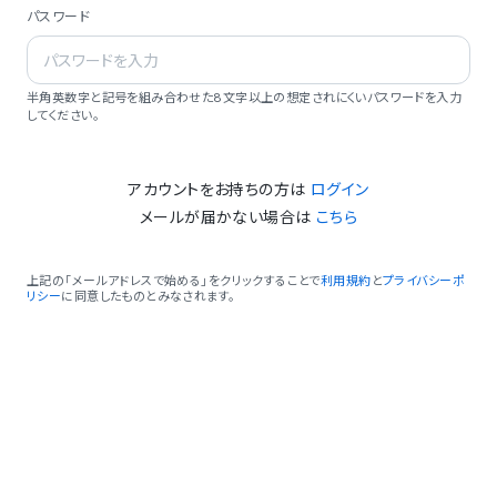
パスワード
半角英数字と記号を組み合わせた8文字以上の想定されにくいパスワードを入力
してください。
アカウントをお持ちの方は
ログイン
メールが届かない場合は
こちら
上記の「メールアドレスで始める」をクリックすることで
利用規約
と
プライバシーポ
リシー
に同意したものとみなされます。