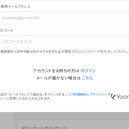
ョン（週2回以上デプロイ）。
仕事用メールアドレス
### ミッション・ビジョン
- **ミッション**: 「We Make Time」 – 
自由に。
パスワード
- **ビジョン**: 「Global Business Autom
売上1,000億円規模の事業構築。
### 会社概要
半角英数字と記号を組み合わせた8文字以上の想定されにくいパスワードを入力してください。
- **代表者**: 波戸﨑 駿（代表取締役）。
アカウントをお持ちの方は
ログイン
メールが届かない場合は
こちら
上記の「メールアドレスで始める」をクリックすることで
利用規約
と
プライバシーポ
リシー
に同意したものとみなされます。