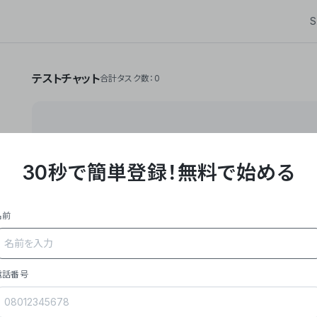
S
テストチャット
合計タスク数：0
30秒で簡単登録！
無料で始める
**Yoom株式会社は、ビジネスオートメーションSaaS
API・RPA・OCRなどの技術をノーコードで組み合
作業やデスクワークを自動化するサービスを提供して
名前
### 事業内容
- **主力プロダクト「Yoom」**: SaaS連携デ
メール対応、請求書処理、日報作成などの業務を自動
を重視し、セールスからバックオフィスまで対応。
電話番号
- **実績**: 国内利用社数20,000社超、直近成
成長。
- **強み**: すべての自動化技術を1プラットフォ