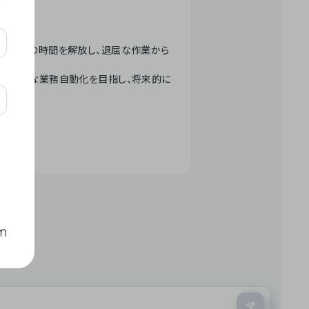
テクノロジーで人々の時間を解放し、退屈な作業から
ation」 – 世界的な業務自動化を目指し、将来的に