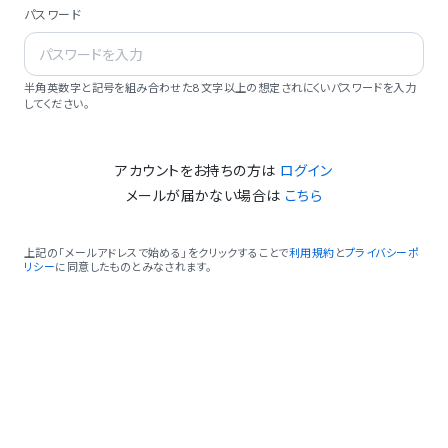
パスワード
半角英数字と記号を組み合わせた8文字以上の想定されにくいパスワードを入力
してください。
アカウントをお持ちの方は
ログイン
メールが届かない場合は
こちら
上記の「メールアドレスで始める」をクリックすることで
利用規約
と
プライバシーポ
リシー
に同意したものとみなされます。