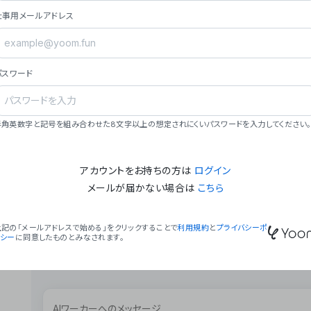
ョン（週2回以上デプロイ）。
仕事用メールアドレス
### ミッション・ビジョン
- **ミッション**: 「We Make Time」 – 
自由に。
パスワード
- **ビジョン**: 「Global Business Autom
売上1,000億円規模の事業構築。
### 会社概要
半角英数字と記号を組み合わせた8文字以上の想定されにくいパスワードを入力してください。
- **代表者**: 波戸﨑 駿（代表取締役）。
アカウントをお持ちの方は
ログイン
メールが届かない場合は
こちら
上記の「メールアドレスで始める」をクリックすることで
利用規約
と
プライバシーポ
リシー
に同意したものとみなされます。