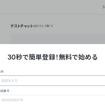
S
テストチャット
合計タスク数：0
30秒で簡単登録！
無料で始める
**Yoom株式会社は、ビジネスオートメーションSaaS
API・RPA・OCRなどの技術をノーコードで組み合
作業やデスクワークを自動化するサービスを提供して
名前
### 事業内容
- **主力プロダクト「Yoom」**: SaaS連携デ
メール対応、請求書処理、日報作成などの業務を自動
を重視し、セールスからバックオフィスまで対応。
電話番号
- **実績**: 国内利用社数20,000社超、直近成
成長。
- **強み**: すべての自動化技術を1プラットフォ