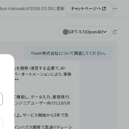
チャットページへ
hun Hatosakiが2026.02.05に更新
GPT-5.1(OpenAI)
Yoom株式会社について調査してください。
「Yoom」を開発・運営する企業で、AI・
わせたハイパーオートメーションにより、事務
います。**
ータベースとして機能し、データ入力、書類発行、
化。非エンジニアユーザー向けにUI/UX
長率300%以上。サービス開始から3年で急
ームで完結。インハウス開発で高速イテレーシ