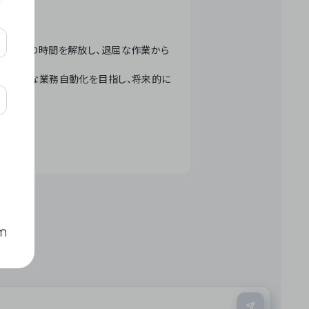
テクノロジーで人々の時間を解放し、退屈な作業から
ation」 – 世界的な業務自動化を目指し、将来的に