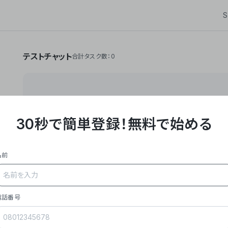
S
テストチャット
合計タスク数：0
30秒で簡単登録！
無料で始める
**Yoom株式会社は、ビジネスオートメーションSaaS
API・RPA・OCRなどの技術をノーコードで組み合
作業やデスクワークを自動化するサービスを提供して
名前
### 事業内容
- **主力プロダクト「Yoom」**: SaaS連携デ
メール対応、請求書処理、日報作成などの業務を自動
を重視し、セールスからバックオフィスまで対応。
電話番号
- **実績**: 国内利用社数20,000社超、直近成
成長。
- **強み**: すべての自動化技術を1プラットフォ