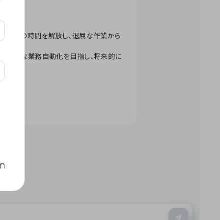
テクノロジーで人々の時間を解放し、退屈な作業から
ation」 – 世界的な業務自動化を目指し、将来的に