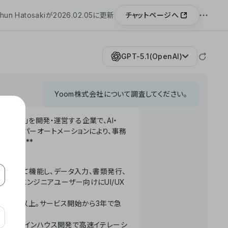
チャットページへ
hun Hatosakiが2026.02.05に更新
GPT-5.1(OpenAI)
Yoom株式会社について調査してください。
「Yoom」を開発・運営する企業で、AI・
わせたハイパーオートメーションにより、事務
います。**
ータベースとして機能し、データ入力、書類発行、
化。非エンジニアユーザー向けにUI/UX
長率300%以上。サービス開始から3年で急
ームで完結。インハウス開発で高速イテレーシ