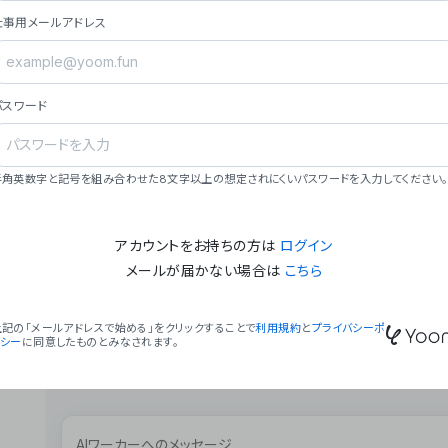
ョン（週2回以上デプロイ）。
仕事用メールアドレス
### ミッション・ビジョン
- **ミッション**: 「We Make Time」 – 
自由に。
パスワード
- **ビジョン**: 「Global Business Autom
売上1,000億円規模の事業構築。
### 会社概要
半角英数字と記号を組み合わせた8文字以上の想定されにくいパスワードを入力してください。
- **代表者**: 波戸﨑 駿（代表取締役）。
アカウントをお持ちの方は
ログイン
メールが届かない場合は
こちら
上記の「メールアドレスで始める」をクリックすることで
利用規約
と
プライバシーポ
リシー
に同意したものとみなされます。