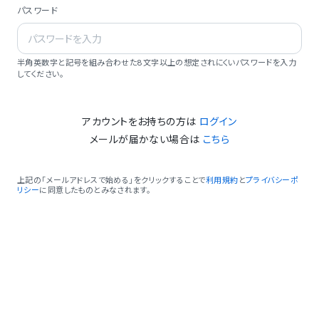
パスワード
半角英数字と記号を組み合わせた8文字以上の想定されにくいパスワードを入力
してください。
アカウントをお持ちの方は
ログイン
メールが届かない場合は
こちら
上記の「メールアドレスで始める」をクリックすることで
利用規約
と
プライバシーポ
リシー
に同意したものとみなされます。