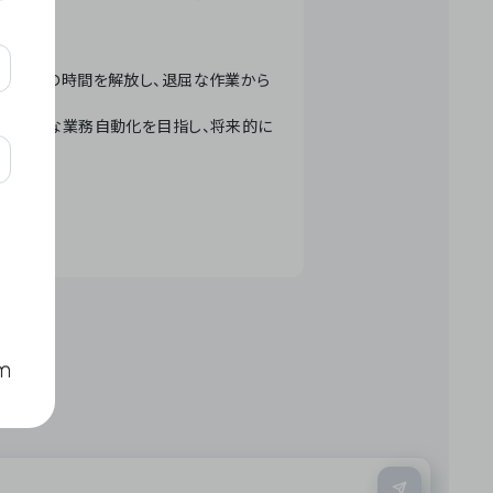
テクノロジーで人々の時間を解放し、退屈な作業から
ation」 – 世界的な業務自動化を目指し、将来的に