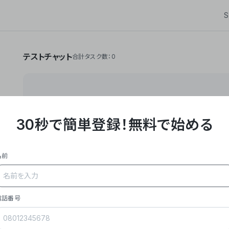
S
テストチャット
合計タスク数：0
30秒で簡単登録！
無料で始める
**Yoom株式会社は、ビジネスオートメーションSaaS
API・RPA・OCRなどの技術をノーコードで組み合
作業やデスクワークを自動化するサービスを提供して
名前
### 事業内容
- **主力プロダクト「Yoom」**: SaaS連携デ
メール対応、請求書処理、日報作成などの業務を自動
を重視し、セールスからバックオフィスまで対応。
電話番号
- **実績**: 国内利用社数20,000社超、直近成
成長。
- **強み**: すべての自動化技術を1プラットフォ