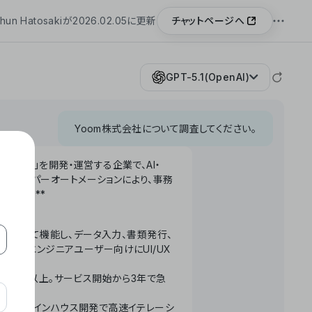
チャットページへ
hun Hatosakiが2026.02.05に更新
GPT-5.1(OpenAI)
Yoom株式会社について調査してください。
「Yoom」を開発・運営する企業で、AI・
わせたハイパーオートメーションにより、事務
います。**
ータベースとして機能し、データ入力、書類発行、
化。非エンジニアユーザー向けにUI/UX
長率300%以上。サービス開始から3年で急
ームで完結。インハウス開発で高速イテレーシ