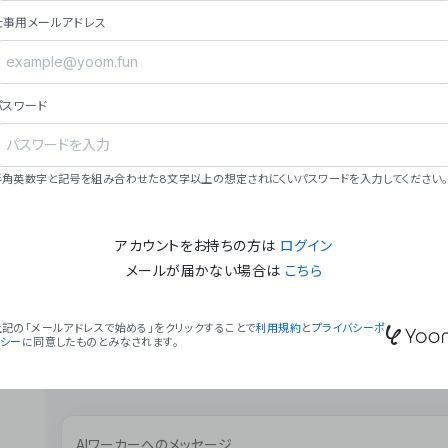
ョン（週2回以上デプロイ）。
仕事用メールアドレス
### ミッション・ビジョン
- **ミッション**: 「We Make Time」 – 
自由に。
パスワード
- **ビジョン**: 「Global Business Autom
売上1,000億円規模の事業構築。
### 会社概要
半角英数字と記号を組み合わせた8文字以上の想定されにくいパスワードを入力してください。
- **代表者**: 波戸﨑 駿（代表取締役）。
アカウントをお持ちの方は
ログイン
メールが届かない場合は
こちら
上記の「メールアドレスで始める」をクリックすることで
利用規約
と
プライバシーポ
リシー
に同意したものとみなされます。